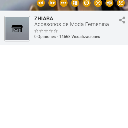
ZHIARA
Accesorios de Moda Femenina
0 Opiniones
- 14668 Visualizaciones
Guía 360
Indumentaria
Accesorios de Moda Femenina
INFORMACIÓN
OPINIONES
Información
Teléfono:
(0351) 4 -640581
Dirección:
Av. Richieri 2872 Loc 1 - (Córdoba Capital /
Córdoba)
Horarios:
Lunes a Viernes 09:30 a 13:00hs
Lunes a Viernes 17:00 a 21:00hs
Sábados 17:00 a 21:00hs
Web:
http://