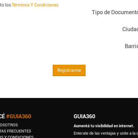
to los
Términos Y Condiciones
Tipo de Document
Ciuda
Barri
Registrarme
CÉ
#GUIA360
GUIA360
NOSOTROS
Aumentá tu visibilidad en internet.
TAS FRECUENTES
Enterate de las ventajas y unite a la
S Y CONDICIONES