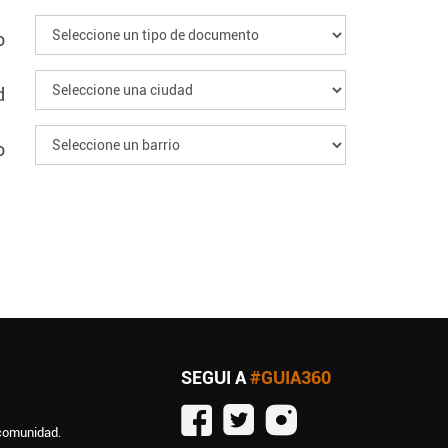
o
d
o
SEGUI A
#GUIA360
 comunidad.