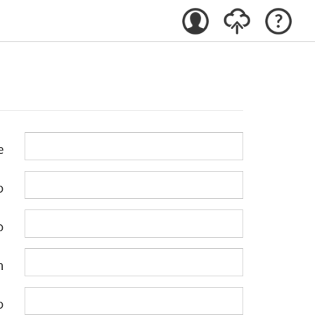
e
o
o
n
o