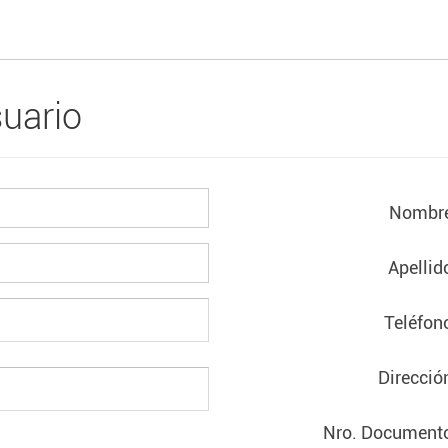
uario
Nombr
Apellid
Teléfon
Direcció
Nro. Document